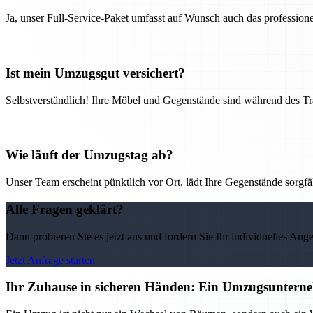
Ja, unser Full-Service-Paket umfasst auf Wunsch auch das professio
Ist mein Umzugsgut versichert?
Selbstverständlich! Ihre Möbel und Gegenstände sind während des Tra
Wie läuft der Umzugstag ab?
Unser Team erscheint pünktlich vor Ort, lädt Ihre Gegenstände sorgfälti
Alle Fragen geklärt?
Dann probieren Sie es jetzt aus und fordern Sie Ihr individuelles Ang
Jetzt Anfrage starten
Ihr Zuhause in sicheren Händen: Ein Umzugsunternehm