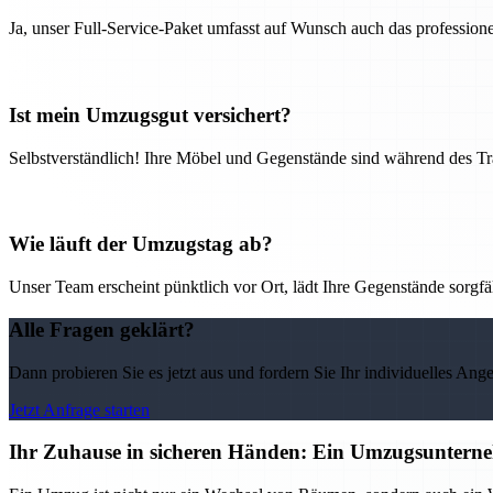
Ja, unser Full-Service-Paket umfasst auf Wunsch auch das professio
Ist mein Umzugsgut versichert?
Selbstverständlich! Ihre Möbel und Gegenstände sind während des Tra
Wie läuft der Umzugstag ab?
Unser Team erscheint pünktlich vor Ort, lädt Ihre Gegenstände sorgfälti
Alle Fragen geklärt?
Dann probieren Sie es jetzt aus und fordern Sie Ihr individuelles Ang
Jetzt Anfrage starten
Ihr Zuhause in sicheren Händen: Ein Umzugsunternehm